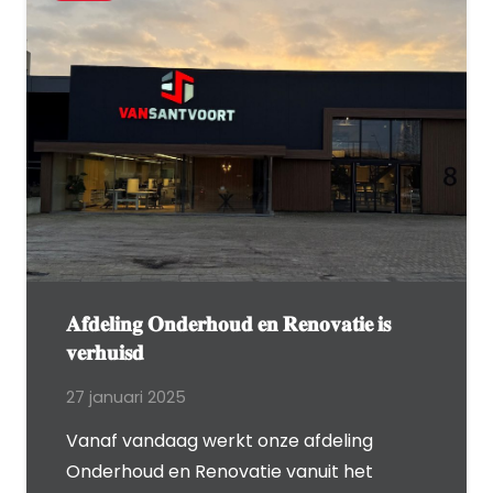
𝐀𝐟𝐝𝐞𝐥𝐢𝐧𝐠 𝐎𝐧𝐝𝐞𝐫𝐡𝐨𝐮𝐝 𝐞𝐧 𝐑𝐞𝐧𝐨𝐯𝐚𝐭𝐢𝐞 𝐢𝐬
𝐯𝐞𝐫𝐡𝐮𝐢𝐬𝐝
27 januari 2025
Vanaf vandaag werkt onze afdeling
Onderhoud en Renovatie vanuit het