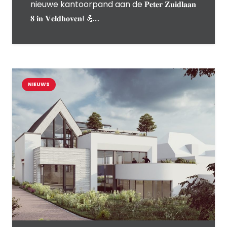
nieuwe kantoorpand aan de 𝐏𝐞𝐭𝐞𝐫 𝐙𝐮𝐢𝐝𝐥𝐚𝐚𝐧
𝟖 𝐢𝐧 𝐕𝐞𝐥𝐝𝐡𝐨𝐯𝐞𝐧! 💪…
NIEUWS