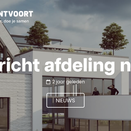
richt afdeling
2 jaar geleden
NIEUWS