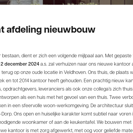
ht afdeling nieuwbouw
r bestaan, dient er zich een volgende mijlpaal aan. Met gepaste 
p
2 december 2024
a.s. zal verhuizen naar ons nieuwe kantoor
we terug op onze oude locatie in Veldhoven. Ons thuis, de plaat
eek en tot 2014 kantoor heeft gehouden. Een prachtig nieuw ka
opdrachtgevers, leveranciers als ook onze collega’s zich thuis 
k ontworpen als een huis met het gevoel van een thuis. Twee v
ken in een sfeervolle woon-werkomgeving. De architectuur sluit
-Dorp. Ons open en huiselijke karakter komt subtiel naar voren 
tnodigende woonkamer of aan de keukentafel. We bouwen met u 
uwe kantoor is met zorg afgewerkt, met oog voor geliefde mate