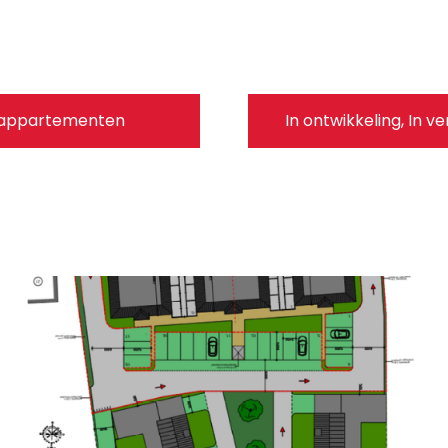
appartementen
In ontwikkeling
,
In v