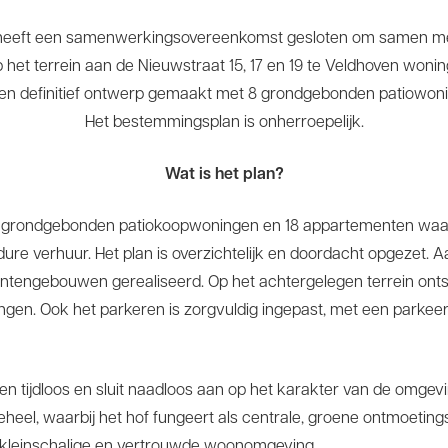
heeft een samenwerkingsovereenkomst gesloten om samen met
het terrein aan de Nieuwstraat 15, 17 en 19 te Veldhoven won
r een definitief ontwerp gemaakt met 8 grondgebonden patiowo
Het bestemmingsplan is onherroepelijk.
Wat is het plan?
grondgebonden patiokoopwoningen en 18 appartementen waarv
ure verhuur. Het plan is overzichtelijk en doordacht opgezet.
entengebouwen gerealiseerd. Op het achtergelegen terrein ont
gen. Ook het parkeren is zorgvuldig ingepast, met een parkeer
 en tijdloos en sluit naadloos aan op het karakter van de omg
el, waarbij het hof fungeert als centrale, groene ontmoetingsp
n kleinschalige en vertrouwde woonomgeving.