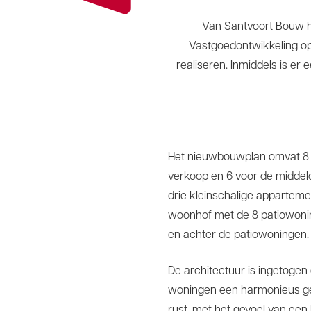
Van Santvoort Bouw 
Vastgoedontwikkeling op 
realiseren. Inmiddels is e
Het nieuwbouwplan omvat 8 
verkoop en 6 voor de middeld
drie kleinschalige appartem
woonhof met de 8 patiowonin
en achter de patiowoningen.
De architectuur is ingetogen
woningen een harmonieus gehe
rust, met het gevoel van ee