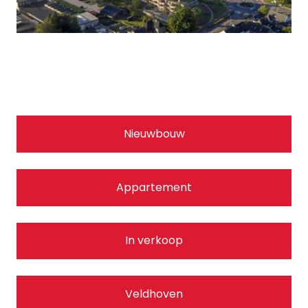
Nieuwbouw
Appartement
In verkoop
Veldhoven