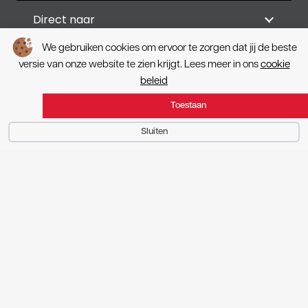
Direct naar
We gebruiken cookies om ervoor te zorgen dat jij de beste
Van Santvoort
versie van onze website te zien krijgt. Lees meer in ons
cookie
beleid
Projecten
Toestaan
Sluiten
Contactgegevens
Volg ons
Privacy
|
Cookie beleid
© Copyright 2026 – Van Santvoort |
Webdesign by Yooker
– Made
with 💙